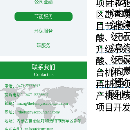
完成
项目节
公司业绩
《内
区勘查
节能服务
《乌
目节能
环保服务
《中
酸、200
碳服务
《乌
升级示
《内
酸、200
联系我们
《内
台机柜
Contact us
《鄂尔
再制造
电话：0471-5223613
顺利
产机组
投诉电话：0471-5223607
邮箱：imzs@thefunnyaccountant.com
项目开
网址：//thefunnyaccountant.com/
地址：内蒙古自治区呼和浩特市赛罕区鄂尔
多斯东街12号银联大厦10层