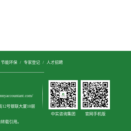
/
节能环保
/
专家登记
/
人才招聘
yaccountant.com/
12号银联大厦10层
中实咨询集团
官网手机版
自转载引用。