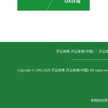
开云体育-开云体育(中国)
/
开云体
Copyright © 2002-2026 开云体育-开云体育(中国) All rights rese
本网站内容