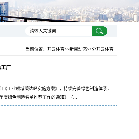
当前位置：
开云体育
>>新闻动态>>分开云体育
色工厂
》和《工业领域碳达峰实施方案》，持续完善绿色制造体系，
2年度绿色制造名单推荐工作的通知》（…