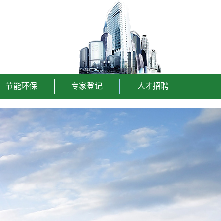
节能环保
专家登记
人才招聘